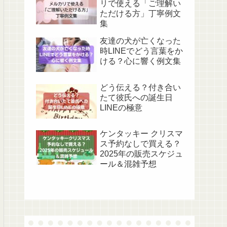
リで使える「ご理解い
ただける方」丁寧例文
集
友達の犬が亡くなった
時LINEでどう言葉をか
ける？心に響く例文集
どう伝える？付き合い
たて彼氏への誕生日
LINEの極意
ケンタッキー クリスマ
ス予約なしで買える？
2025年の販売スケジュ
ール＆混雑予想