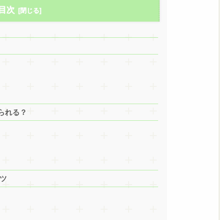
目次
られる？
ツ