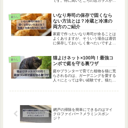
です。特に高いところの窓ガラスが大
変なんですよね。ガラスを磨くにも力
が必要だったりして疲れます。面倒な
ガラス掃除をなんとか簡単にキレイに
いなり寿司の保存で固くなら
暮らし
すませる方法はないものか？そこで、
ない方法とは？冷蔵と冷凍の
力...
両方のご紹介
家庭で作ったいなり寿司が余ることは
よくありますが、そういう場合は適切
に保存しておいしく食べたいですよ
ね。いなり寿司は冷蔵保存が適してい
ますが、冷えると酢飯が固くなってし
まいがち。この記事では、固くなった
猫よけネット×100均！最強コ
暮らし
いなり寿司を再び柔らかくおいしく食
ンボで庭を守る裏ワザ
べら...
庭やプランターで育てた植物を猫に荒
らされるのは、ガーデニングを愛する
人々にとっては辛い経験です。猫たち
は何の悪気もなく庭を歩き回り、不快
な痕跡を残すこともあります。ただ散
歩して通り過ぎるだけならまだ許せま
すが、大切な植物が掘り返されるとな
る...
網戸の掃除を簡単にできるのはマイ
クロファイバー？メラミンスポン
ジ？