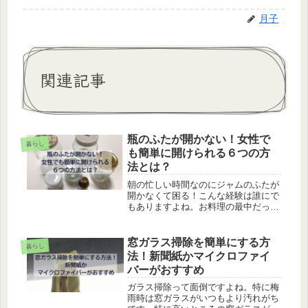
月子
関連記事
瓶のふたが開かない！女性で
暮らし
も簡単に開けられる６つの方
法とは？
朝の忙しい時間なのにジャムのふたが
開かなくて困る！こんな経験は誰にで
もありますよね。お料理の最中だった
りしたら、かなりイライラしてしまい
ます。こちらの記事では、ビン詰めの
ふたを簡単に開けられる方法を6つご
窓ガラス掃除を簡単にする方
暮らし
紹介してます。ビン詰めのふたが開か
法！新聞紙かマイクロファイ
な...
バーがおすすめ
ガラス掃除って面倒ですよね。特に梅
雨時は窓ガラスがいつもより汚れがち