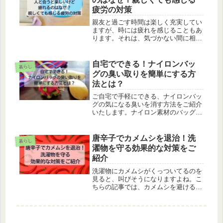
し...
疲労の対策
親友と過ごす時間は楽しく充実してい
ますが、時には疲れを感じることもあ
ります。それは、気づかない間に相手
に配慮をしていることが多いからかも
しれません。親しいとはいえ、彼らも
独立した個人であり、無意識に彼らへ
自宅でできる！ナイロンバッ
暮らし
の配慮をしていることがあります。こ
グの臭い取りを簡単にする方
れ...
法とは？
ご自宅で手軽にできる、ナイロンバッ
グの気になる臭いを消す方法をご紹介
いたします。ナイロン素材のバッグ
は、その軽さと耐久性でショッピング
バッグとして大変便利ですが、特有の
臭いが移ってしまうことがあります。
唐辛子でカメムシを退治！洗
暮らし
大切なバッグだからこそ、しっかりと
濯物を守る効果的な対策をご
した...
紹介
洗濯物にカメムシがくっついてるのを
見ると、叫びそうになりますよね。こ
ちらの記事では、カメムシを避けるた
めの対策についてご紹介しています。
意外かもしれませんが、カメムシには
唐辛子が効果的です。唐辛子を使うこ
とで、洗濯物をカメムシから守ること