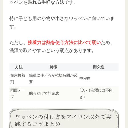
ッペンを貼れる手軽な方法です。
特に子ども用の小物や小さなワッペンに向いていま
す。
ただし、
接着力は熱を使う方法に比べて弱い
ため、
洗濯で取れやすいという弱点があります。
方法
特徴
耐久性
布用接着
簡単に使えるが乾燥時間が必
中程度
剤
要
両面テー
低い（洗濯には不向
貼るだけで即完成
プ
き）
ワッペンの付け方をアイロン以外で実
践するコツまとめ