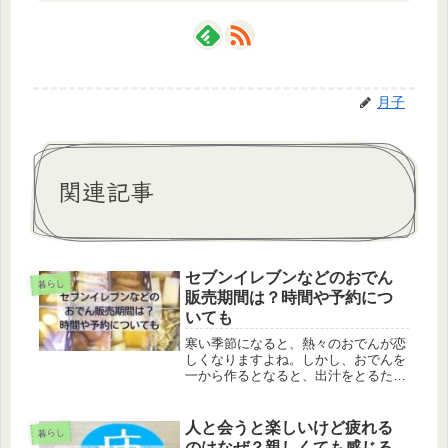
月子
関連記事
セブンイレブンなどのおでん
暮らし
販売期間は？時間や予約につ
いても
寒い季節になると、熱々のおでんが恋
しくなりますよね。しかし、おでんを
一から作るとなると、出汁をとるため
に昆布や干し椎茸を戻したり、具材を
煮込んだりと手間がかかります。その
点、セブンイレブンなどのコンビニお
人と会うと楽しいけど疲れる
暮らし
でんは手軽に楽しめるため、一人暮ら
のはなぜ？親しくても感じる