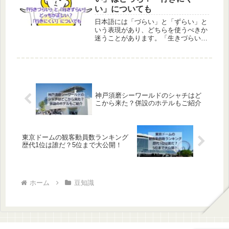
は、そ...
い」についても
日本語には「づらい」と「ずらい」と
いう表現があり、どちらを使うべきか
迷うことがあります。「生きづらい」
と「生きずらい」、「わかりづらい」
と「わかりずらい」、「行きづらい」
と「行きずらい」などが良く使う事例
です。ぱっと見、どちらを使うべき
か？...
神戸須磨シーワールドのシャチはど
こから来た？併設のホテルもご紹介
東京ドームの観客動員数ランキング
歴代1位は誰だ？5位まで大公開！
ホーム
豆知識