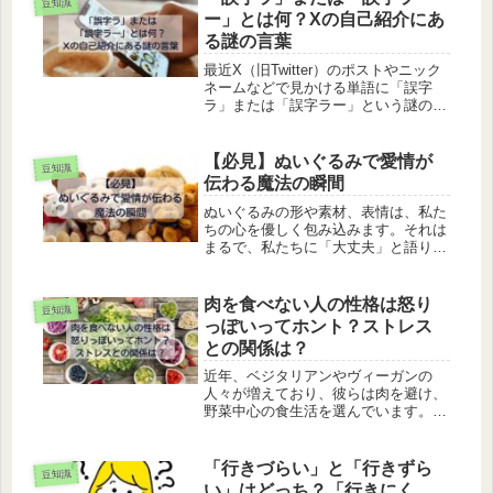
豆知識
ー」とは何？Xの自己紹介にあ
る謎の言葉
最近X（旧Twitter）のポストやニック
ネームなどで見かける単語に「誤字
ラ」または「誤字ラー」という謎の言
葉があります。「誤字ら」または「誤
字ら～」などと、ラが平仮名表記のも
のもあります。語感がまさに「ゴジ
【必見】ぬいぐるみで愛情が
豆知識
ラ」ぽいのでゴジラに関することな...
伝わる魔法の瞬間
ぬいぐるみの形や素材、表情は、私た
ちの心を優しく包み込みます。それは
まるで、私たちに「大丈夫」と語りか
けているように思えます。ぬいぐるみ
は、単なる子どものおもちゃというわ
けではありません。その理由は、ぬい
肉を食べない人の性格は怒り
豆知識
ぐるみに込められた深い愛情と、それ
っぽいってホント？ストレス
を...
との関係は？
近年、ベジタリアンやヴィーガンの
人々が増えており、彼らは肉を避け、
野菜中心の食生活を選んでいます。こ
の食生活を選ぶ主な理由として、健康
意識の向上、環境保護への配慮、動物
の権利への敬意が挙げられます。ま
「行きづらい」と「行きずら
豆知識
た、野菜主食の生活を送る多くの人々
い」はどっち？「行きにく